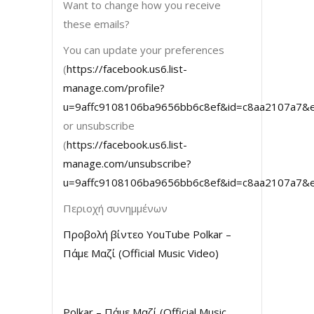
Want to change how you receive
these emails?
You can update your preferences
(
https://facebook.us6.list-
manage.com/profile?
u=9affc9108106ba9656bb6c8ef&id=c8aa2107a7&
or unsubscribe
(
https://facebook.us6.list-
manage.com/unsubscribe?
u=9affc9108106ba9656bb6c8ef&id=c8aa2107a7&
Περιοχή συνημμένων
Προβολή βίντεο YouTube Polkar –
Πάμε Μαζί (Official Music Video)
Polkar – Πάμε Μαζί (Official Music