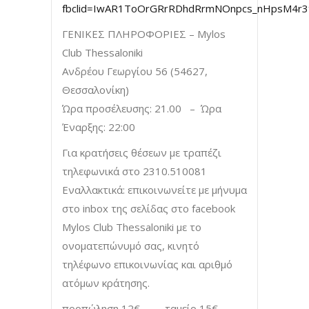
fbclid=IwAR1ToOrGRrRDhdRrmNOnpcs_nHpsM4r
ΓΕΝΙΚΕΣ ΠΛΗΡΟΦΟΡΙΕΣ – Mylos
Club Thessaloniki
Ανδρέου Γεωργίου 56 (54627,
Θεσσαλονίκη)
Ώρα προσέλευσης: 21.00 – Ώρα
Έναρξης: 22:00
Για κρατήσεις θέσεων με τραπέζι
τηλεφωνικά στο 2310.510081
Εναλλακτικά: επικοινωνείτε με μήνυμα
στο inbox της σελίδας στο facebook
Mylos Club Thessaloniki με το
ονοματεπώνυμό σας, κινητό
τηλέφωνο επικοινωνίας και αριθμό
ατόμων κράτησης.
προπώληση 12€ – ταμείο 15€