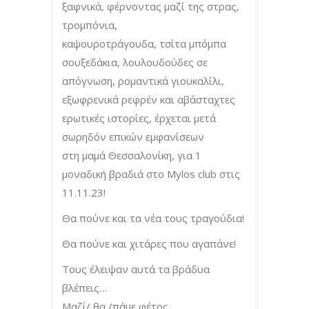
ξαφνικά, φέρνοντας μαζί της στρας,
τρομπόνια,
καψουροτράγουδα, τσίτα μπόμπα
σουξεδάκια, λουλουδούδες σε
απόγνωση, ρομαντικά γιουκαλίλι,
εξωφρενικά ρεφρέν και αβάσταχτες
ερωτικές ιστορίες, έρχεται μετά
σωρηδόν επικών εμφανίσεων
στη μαμά Θεσσαλονίκη, για 1
μοναδική βραδιά στο Mylos club στις
11.11.23!
Θα πούνε και τα νέα τους τραγούδια!
Θα πούνε και χιτάρες που αγαπάνε!
Τους έλειψαν αυτά τα βράδυα
βλέπεις…
Μαζί/ θα /πάμε φέτος.