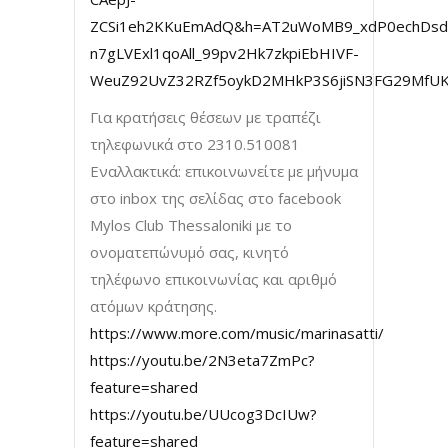
ZCSi1eh2KKuEmAdQ&h=AT2uWoMB9_xdP0echDsdp
n7gLVExl1qoAll_99pv2Hk7zkpiEbHIVF-
WeuZ92UvZ32RZf5oykD2MHkP3S6jiSN3FG29MfUK
Για κρατήσεις θέσεων με τραπέζι
τηλεφωνικά στο 2310.510081
Εναλλακτικά: επικοινωνείτε με μήνυμα
στο inbox της σελίδας στο facebook
Mylos Club Thessaloniki με το
ονοματεπώνυμό σας, κινητό
τηλέφωνο επικοινωνίας και αριθμό
ατόμων κράτησης.
https://www.more.com/music/marinasatti/
https://youtu.be/2N3eta7ZmPc?
feature=shared
https://youtu.be/UUcog3DcIUw?
feature=shared