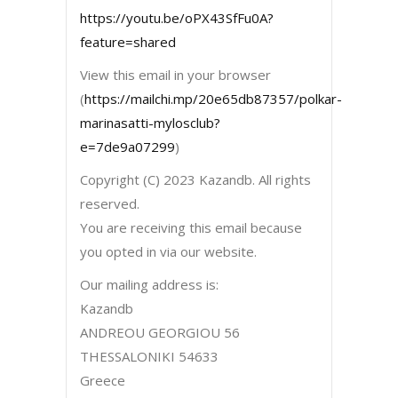
https://youtu.be/oPX43SfFu0A?
feature=shared
View this email in your browser
(
https://mailchi.mp/20e65db87357/polkar-
marinasatti-mylosclub?
e=7de9a07299
)
Copyright (C) 2023 Kazandb. All rights
reserved.
You are receiving this email because
you opted in via our website.
Our mailing address is:
Kazandb
ANDREOU GEORGIOU 56
THESSALONIKI 54633
Greece