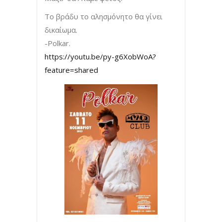
Το βράδυ το αλησμόνητο θα γίνει
δικαίωμα.
-Polkar.
https://youtu.be/py-g6XobWoA?
feature=shared