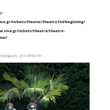
gr
iva.gr/tickets/theater/theatro104/beginning/
w.viva.gr/tickets/theatre/theatro-
ia//
, τηλέφωνο: 210 8955191