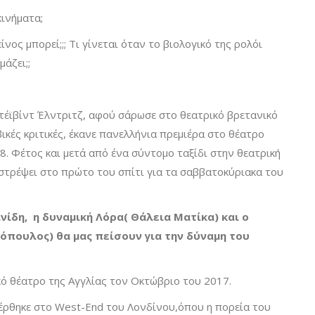
κινήματα;
είνος μπορεί;;; Τι γίνεται όταν το βιολογικό της ρολόι
μάζει;;
τέϊβίντ Έλντριτζ, αφού σάρωσε στο θεατρικό βρετανικό
ικές κριτικές, έκανε πανελλήνια πρεμιέρα στο θέατρο
8. Φέτος και μετά από ένα σύντομο ταξίδι στην θεατρική
στρέψει στο πρώτο του σπίτι για τα σαββατοκύριακα του
νίδη, η δυναμική Λόρα( Θάλεια Ματίκα) και ο
όπουλος) θα μας πείσουν για την δύναμη του
κό θέατρο της Αγγλίας τον Οκτώβριο του 2017.
έρθηκε στο West-End του Λονδίνου,όπου η πορεία του