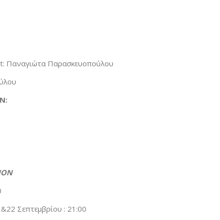
rtt: Παναγιώτα Παρασκευοπούλου
ούλου
Ν:
ΙΟΝ
0
&22 Σεπτεμβρίου : 21:00