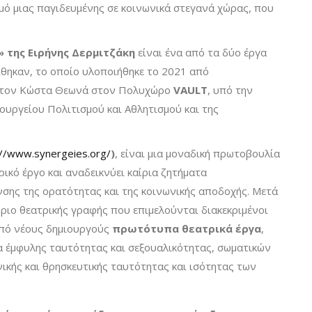
μό μιας παγιδευμένης σε κοινωνικά στεγανά χώρας, που
» της Ειρήνης Δερμιτζάκη
είναι ένα από τα δύο έργα
ίθηκαν, το οποίο υλοποιήθηκε το 2021 από
 τον Κώστα Θεωνά στον Πολυχώρο
VAULT
, υπό την
πουργείου Πολιτισμού και Αθλητισμού και της
://www.synergeies.org/
)
, είναι μια μοναδική πρωτοβουλία
ικό έργο και αναδεικνύει καίρια ζητήματα
σης της ορατότητας και της κοινωνικής αποδοχής. Μετά
ριο θεατρικής γραφής που επιμελούνται διακεκριμένοι
από νέους δημιουργούς
πρωτότυπα θεατρικά έργα
,
α έμφυλης ταυτότητας και σεξουαλικότητας, σωματικών
ικής και θρησκευτικής ταυτότητας και ισότητας των