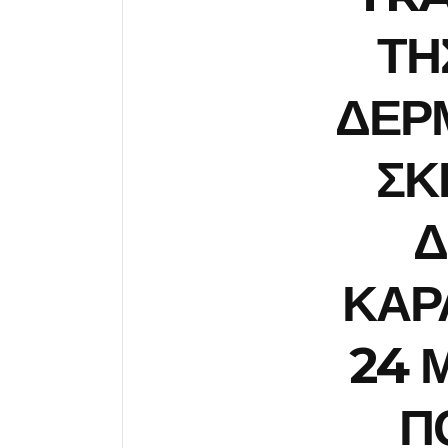
ΤΗ
ΔΕΡΜ
ΣΚ
Δ
ΚΑΡ
24 
Π