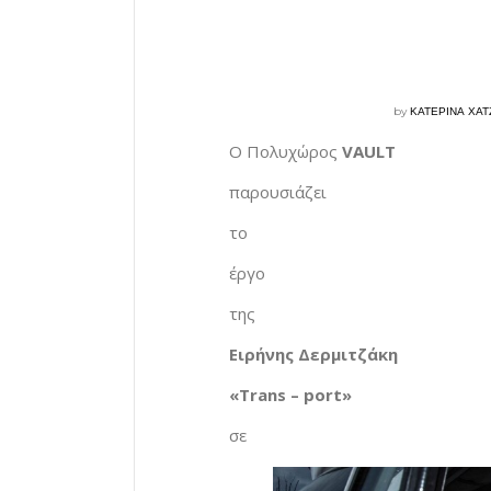
by
ΚΑΤΕΡΙΝΑ ΧΑ
Ο Πολυχώρος
VAULT
παρουσιάζει
το
έργο
της
Ειρήνης Δερμιτζάκη
«
Trans – port
»
σε