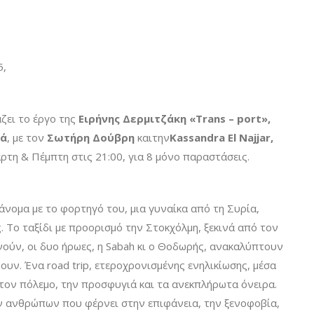
5,
ζει το έργο της
Ειρήνης Δερμιτζάκη
«
Trans – port
»,
ιά
, με τον
Σωτήρη Δούβρη
καιτην
Kassandra El Najjar,
ρτη & Πέμπτη στις 21:00, για 8 μόνο παραστάσεις.
ομα με το φορτηγό του, μια γυναίκα από τη Συρία,
ς. Το ταξίδι με προορισμό την Στοκχόλμη, ξεκινά από τον
ρνούν, οι δυο ήρωες, η Sabah κι ο Θοδωρής, ανακαλύπτουν
υν. Ένα road trip, ετεροχρονισμένης ενηλικίωσης, μέσα
τον πόλεμο, την προσφυγιά και τα ανεκπλήρωτα όνειρα.
 ανθρώπων που φέρνει στην επιφάνεια, την ξενοφοβία,