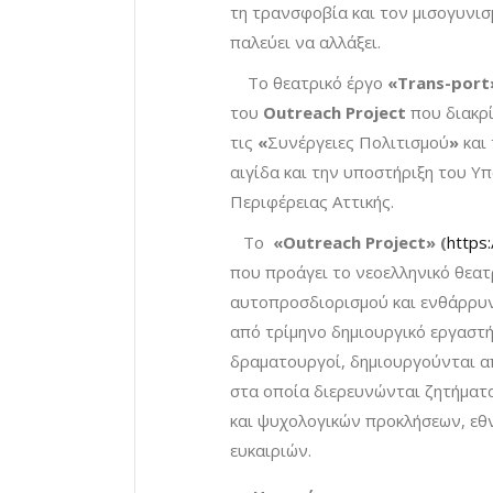
τη τρανσφοβία και τον μισογυνισ
παλεύει να αλλάξει.
Το θεατρικό έργο
«
Trans-port
του
Outreach Project
που διακρ
τις
«
Συνέργειες Πολιτισμού
»
και
αιγίδα και την υποστήριξη του Υ
Περιφέρειας Αττικής.
Το
«
Outreach Project
» (
https
που προάγει το νεοελληνικό θεατρ
αυτοπροσδιορισμού και ενθάρρυν
από τρίμηνο δημιουργικό εργαστή
δραματουργοί, δημιουργούνται 
στα οποία διερευνώνται ζητήματ
και ψυχολογικών προκλήσεων, εθν
ευκαιριών.