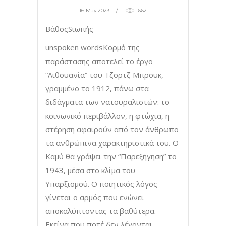
16 May 2023
662
ΒάθοςSιωπής
unspoken wordsΚορμό της
παράστασης αποτελεί το έργο
“Λιθουανία” του Τζορτζ Μπρουκ,
γραμμένο το 1912, πάνω στα
διδάγματα των νατουραλιστών: το
κοινωνικό περιβάλλον, η φτώχια, η
στέρηση αφαιρούν από τον άνθρωπο
τα ανθρώπινα χαρακτηριστικά του. Ο
Καμύ θα γράψει την “Παρεξήγηση” το
1943, μέσα στο κλίμα του
Υπαρξισμού. Ο ποιητικός λόγος
γίνεται ο αρμός που ενώνει
αποκαλύπτοντας τα βαθύτερα.
Εκείνα που ποτέ δεν λέγονται