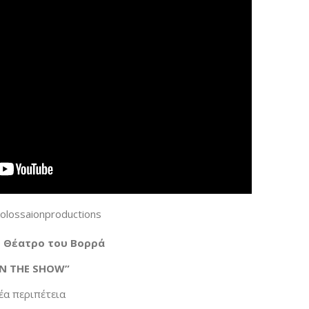
olossaionproductions
ο
Θέατρο του Βορρά
ΙΝ
THE
SHOW
”
έα περιπέτεια