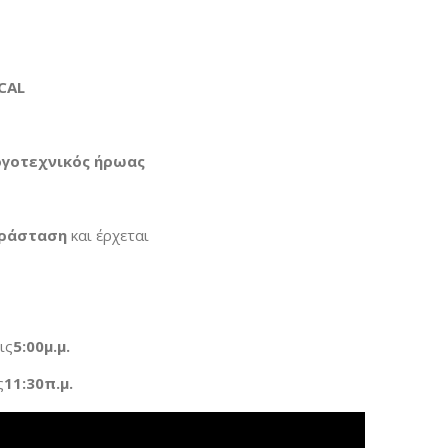
CAL
ογοτεχνικός ήρωας
παράσταση
και έρχεται
ις
5:00
μ.μ.
ς
11:30
π.μ.