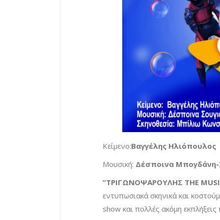
Κείμενο:
Βαγγέλης Ηλιόπουλος
Μουσική:
Δέσποινα Μπογδάνη-
“ΤΡΙΓΩΝΟΨΑΡΟΥΛΗΣ
THE
MUSI
εντυπωσιακά σκηνικά και κοστούμι
show και πολλές ακόμη εκπλήξεις