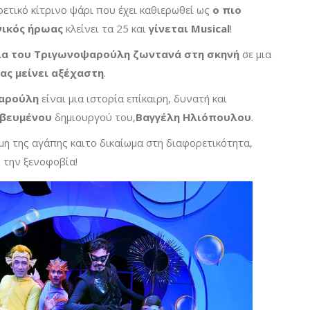
ρετικό κίτρινο ψάρι που έχει καθιερωθεί ως
ο πιο
νικός ήρωας
κλείνει τα 25 και
γίνεται
Musical
!
ια του Τριγωνοψαρούλη ζωντανά στη σκηνή
σε μια
ας μείνει αξέχαστη
.
αρούλη
είναι μια ιστορία επίκαιρη, δυνατή και
βευμένου
δημιουργού του,
Βαγγέλη Ηλιόπουλου
.
αμη της αγάπης καιτο δικαίωμα στη διαφορετικότητα,
, την ξενοφοβία!