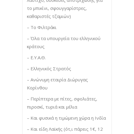
το μπικίνι, σφουγγαρίστρες,
καθαριστές τζαμιών)
– Το Φιλτράκι
– Όλα τα υπουργεία του ελληνικού
κράτους
– Ε.Υ.Α.Θ.
– Ελληνικός Στρατός
– Ανώνυμη εταιρία Διώρυγας
Κορίνθου
– Περίπτερα με πίτες, σφολιάτες,
πιροσκί, τυριά και μέλια
– Και φυσικά η τιμώμενη χώρα η Ινδία
– Και είδη Λαϊκής (ότ,ι πάρεις 1€, 12