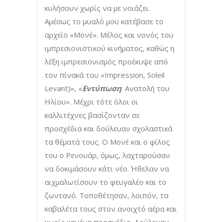
κυλήσουν χωρίς να με νοιάζει.
Αμέσως το μυαλό μου κατέβασε το
αρχείο «Μονέ». Μέλος και νονός του
ιμπρεσιονιστικού κινήματος, καθώς η
λέξη ιμπρεσιονισμός προέκυψε από
τον πίνακά του «Impression, Soleil
Levant)», «
Εντύπωση
: Ανατολή του
Ηλίου». Μέχρι τότε όλοι οι
καλλιτέχνες βασίζονταν σε
προσχέδια και δούλευαν σχολαστικά
τα θέματά τους. Ο Μονέ και ο φίλος
του ο Ρενουάρ, όμως, λαχταρούσαν
να δοκιμάσουν κάτι νέο. Ήθελαν να
αιχμαλωτίσουν το φευγαλέο και το
ζωντανό. Τοποθέτησαν, λοιπόν, τα
καβαλέτα τους στον ανοιχτό αέρα και
χωρίς κανένα προσχέδιο. Δούλευαν