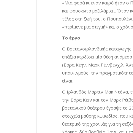
«Μια φορά κι έναν καιρό ήταν ο
και φουσκωτά μαξιλάρια… Όταν κ
τέλος στη ζωή του, ο Πουπουλένι
«περίμενε μια στιγμή» και ο χρόν
Το έργο
Ο Βρετανοϊρλανδικής καταγωγής 
επάξια κερδίσει μία θέση ανάμεσ
(Σάρα Κέην, Μαρκ Ρέινβενχιλ, Άντ
υπαινιγμούς, την πραγματικότητα
είναι.
Ο Ιρλανδός Μάρτιν Μακ Ντόνα, ε
την Σάρα Κέιν και τον Μαρκ Ρέιβεν
βρετανικού θεάτρου έγραψε το 20
στοιχεία μαύρης κωμωδίας, που κ
θεατρικό της χρονιάς για τη σεζ
Υόρκης, δύο βραβεία Tόνι, και μ