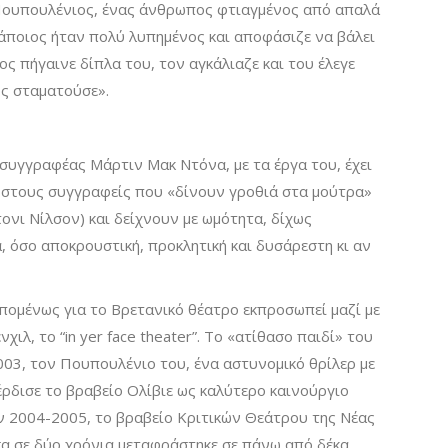
 Πουπουλένιος, ένας άνθρωπος φτιαγμένος από απαλά
άποιος ήταν πολύ λυπημένος και αποφάσιζε να βάλει
ος πήγαινε δίπλα του, τον αγκάλιαζε και του έλεγε
ος σταματούσε».
συγγραφέας Μάρτιν Μακ Ντόνα, με τα έργα του, έχει
α στους συγγραφείς που «δίνουν γροθιά στα μούτρα»
ονι Νίλσον) και δείχνουν με ωμότητα, δίχως
, όσο αποκρουστική, προκλητική και δυσάρεστη κι αν
πομένως για το Βρετανικό θέατρο εκπροσωπεί μαζί με
χιλ, το “in yer face theater”. Το «ατίθασο παιδί» του
03, τον Πουπουλένιο του, ένα αστυνομικό θρίλερ με
έρδισε το βραβείο Ολίβιε ως καλύτερο καινούργιο
όν 2004-2005, το βραβείο Κριτικών Θεάτρου της Νέας
έσα σε δύο χρόνια μεταφράστηκε σε πάνω από δέκα