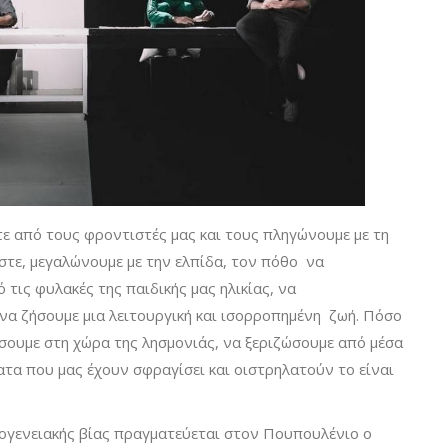
ε από τους φροντιστές μας και τους πληγώνουμε με τη
αστε, μεγαλώνουμε με την ελπίδα, τον πόθο να
 τις φυλακές της παιδικής μας ηλικίας, να
 να ζήσουμε μια λειτουργική και ισορροπημένη ζωή. Πόσο
ίσουμε στη χώρα της λησμονιάς, να ξεριζώσουμε από μέσα
ατα που μας έχουν σφραγίσει και οιστρηλατούν το είναι
κογενειακής βίας πραγματεύεται στον Πουπουλένιο ο