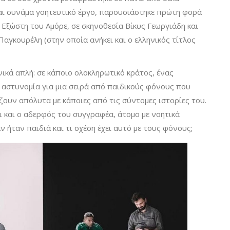
και συνάμα γοητευτικό έργο, παρουσιάστηκε πρώτη φορά
 Εξώστη του Αμόρε, σε σκηνοθεσία Βίκυς Γεωργιάδη και
γκουρέλη (στην οποία ανήκει και ο ελληνικός τίτλος
νικά απλή: σε κάποιο ολοκληρωτικό κράτος, ένας
 αστυνομία για μια σειρά από παιδικούς φόνους που
άζουν απόλυτα με κάποιες από τις σύντομες ιστορίες του.
 και ο αδερφός του συγγραφέα, άτομο με νοητικά
 ήταν παιδιά και τι σχέση έχει αυτό με τους φόνους;