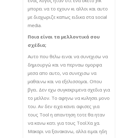
ενας λογος ηταν οτι ενα σκετο Jnk
μπορει να το εχουν κι αλλοι και αυτο
με διαχωριζε καπως ειδικα στα social
media.
Ποια είναι τα μελλοντικά σου
σχέδια;
Αυτο που θελω ειναι να συνεχισω να
δημιουργώ και να περναω ομορφα
μεσα απο αυτο, να συνεχισω να
μαθαινω και να εξελισσομαι. Οπου
βγει. Δεν εχω συγκεκριμενα σχεδια για
το μελλον. Το αφηνω να κυλησει μονο
του. Αν δεν ειχα κανει αφισες για
τους Tool η απαντηση τοτε θα ηταν
να κανω κατι για τους Τοοl.Χα χα.
Μακαρι να ξανακανω, αλλα ειμαι ηδη