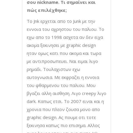
σου nickname. Τι σημαίνει και
πώς επιλέχθηκε;
To Jnk ερχεται απο το Junk με την
εννοια του αχρηστου του παλιου. Το
εχω απο το 1998 ασχετα αν δεν ειχα
ακομα ξεκινησει με graphic design
ηταν ομως κατι που ακομα και τωρα
με αντιπροσωπευει. Ναι ειμαι λιγο
ρημαδι. Τουλαχιστων εχω
αυτογνωσια. Με εκφραζει η εννοια
του φθαρμενου του παλιου. Μου
βγαζει αλλη αισθηση. Λιγο creepy λιγο
dark. Καπως ετσι. Το 2007 ειναι και η
χρονια που πλεον ζουσα μονο απο
graphic design. Ας πουμε οτι τοτε
ξεκινησα καπως πιο επισημα. Αλλος